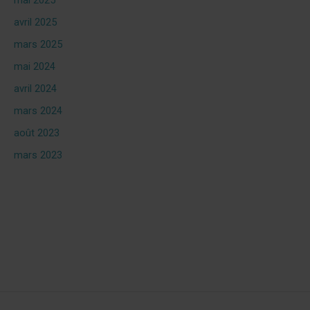
mai 2025
avril 2025
mars 2025
mai 2024
avril 2024
mars 2024
août 2023
mars 2023