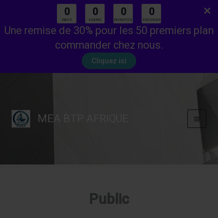
0
0
0
0
DAYS
HOURS
MINUTES
SECONDS
Une remise de 30% pour les 50 premiers plan
commander chez nous.
Cliquez ici
Aller
au
contenu
MEA BTP AFRIQUE
Public