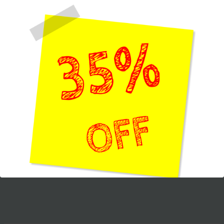
online casinospel Introduktion till online casinospel Online
casinospel har blivit en populär underhållningsform för
många spelare världen över. De erbjuder en unik möjlighet
att njuta av spelspänning från bekvämligheten av ditt eget
hem. Genom att förstå de grundläggande koncepten kan
du öka dina chanser
Släpp
Lire la suite »
lös
din
tur
på
1
2
…
23
Suivant
→
Unknown
En
guide
till
Obtenez une réduction allant jusqu'à
att
35% en envoyant votre demande avant
bemästra