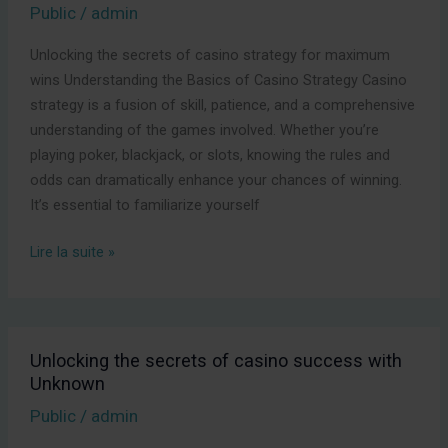
Public
/
admin
på
Unknown
Unlocking the secrets of casino strategy for maximum
casinospel
wins Understanding the Basics of Casino Strategy Casino
strategy is a fusion of skill, patience, and a comprehensive
understanding of the games involved. Whether you’re
playing poker, blackjack, or slots, knowing the rules and
odds can dramatically enhance your chances of winning.
It’s essential to familiarize yourself
Unlocking
Lire la suite »
the
secrets
of
casino
Unlocking the secrets of casino success with
strategy
Unknown
for
Public
/
admin
maximum