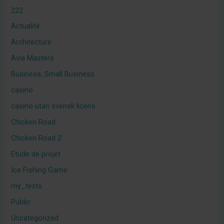
222
Actualité
Architecture
Avia Masters
Business, Small Business
casino
casino utan svensk licens
Chicken Road
Chicken Road 2
Etude de projet
Ice Fishing Game
my_texts
Public
Uncategorized