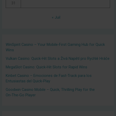
31
« Juil
WinSpirit Casino – Your Mobile-First Gaming Hub for Quick
Wins
Vulkan Casino: Quick‑Hit Slots a Živá Napětí pro Rychlé Hráče
MegaSlot Casino: Quick‑Hit Slots for Rapid Wins
Kinbet Casino – Emociones de Fast‑Track para los
Entusiastas del Quick‑Play
Goodwin Casino Mobile – Quick, Thrilling Play for the
On‑The‑Go Player