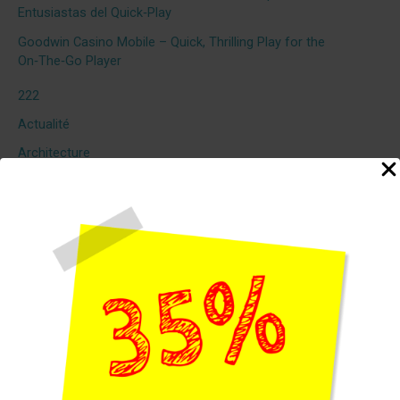
Entusiastas del Quick‑Play
Goodwin Casino Mobile – Quick, Thrilling Play for the
On‑The‑Go Player
222
Actualité
Architecture
Avia Masters
Business, Small Business
casino
casino utan svensk licens
Chicken Road
Chicken Road 2
Etude de projet
Ice Fishing Game