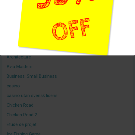
WinGaga Casino: Rychlé výhry a mobilní hraní pro moderního
hráče
222
Actualité
Architecture
Avia Masters
Obtenez une réduction allant jusqu'à
Business, Small Business
35% en envoyant votre demande avant
le 31 Mars. Ne laissez pas passer cette
casino
occasion de faire des économies!
casino utan svensk licens
Chicken Road
Appel à l’action
Chicken Road 2
Etude de projet
Ice Fishing Game