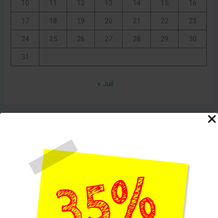
10
11
12
13
14
15
16
17
18
19
20
21
22
23
24
25
26
27
28
29
30
31
« Juil
Mostbet: Ұялы Казино және Спорттық Бәс тігу Қозғалыста
House of Jack Casino: Quick Play & High‑Intensity Slots
Mafia Casino Review: Quick‑Fire Slots & Live Action for
Fast‑Paced Winners
Ivibet Casino: Divertimento Veloce per il Giocatore da Colpo
Rapido