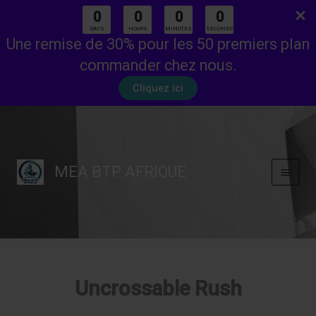
0
0
0
0
DAYS
HOURS
MINUTES
SECONDS
Une remise de 30% pour les 50 premiers plan
commander chez nous.
Cliquez ici
Aller
au
contenu
MEA BTP AFRIQUE
Uncrossable Rush