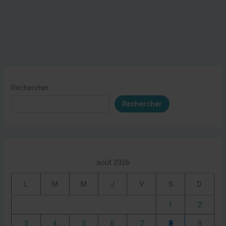
Rechercher
Rechercher
août 2026
L
M
M
J
V
S
D
1
2
3
4
5
6
7
8
9