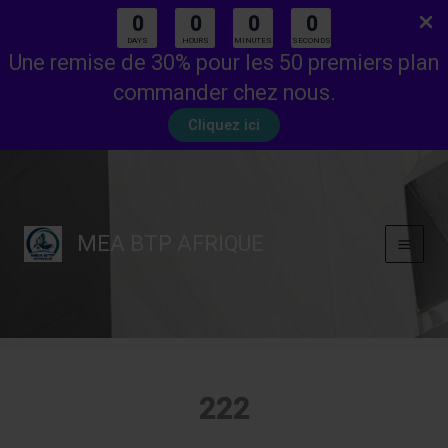
0
0
0
0
DAYS
HOURS
MINUTES
SECONDS
Une remise de 30% pour les 50 premiers plan
commander chez nous.
Cliquez ici
Aller
au
contenu
MEA BTP AFRIQUE
222