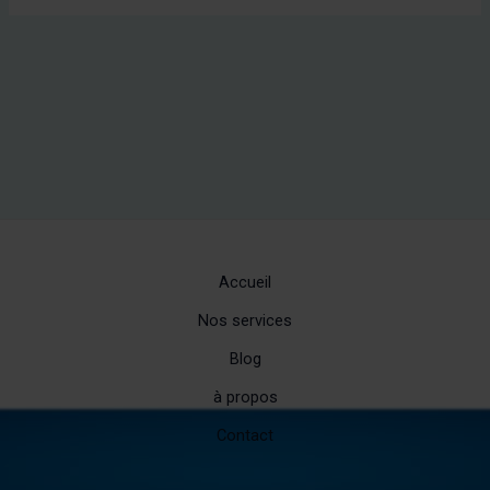
Accueil
Nos services
Blog
à propos
Contact