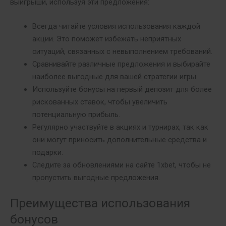
выигрыши, используя эти предложения:
Всегда читайте условия использования каждой
акции. Это поможет избежать неприятных
ситуаций, связанных с невыполнением требований.
Сравнивайте различные предложения и выбирайте
наиболее выгодные для вашей стратегии игры.
Используйте бонусы на первый депозит для более
рискованных ставок, чтобы увеличить
потенциальную прибыль.
Регулярно участвуйте в акциях и турнирах, так как
они могут приносить дополнительные средства и
подарки.
Следите за обновлениями на сайте 1xbet, чтобы не
пропустить выгодные предложения.
Преимущества использования
бонусов