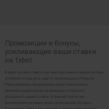
Промоакции и бонусы,
усиливающие ваши ставки
на 1xbet
В мире онлайн-ставок, как никогда, важна каждая деталь,
особенно когда речь идет о промоакциях и бонусах.
Разнообразные предложения могут значительно
увеличить ваши шансы на выигрыш и повысить
доходность ваших ставок. В данной статье мы
рассмотрим ключевые виды промоакций, которые
предлагает 1xbet и как они могут помочь вам получить