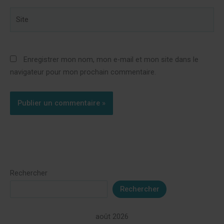
Site
Enregistrer mon nom, mon e-mail et mon site dans le
navigateur pour mon prochain commentaire.
Rechercher
Rechercher
août 2026