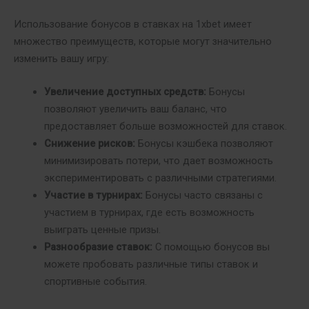
Использование бонусов в ставках на 1xbet имеет
множество преимуществ, которые могут значительно
изменить вашу игру:
Увеличение доступных средств:
Бонусы
позволяют увеличить ваш баланс, что
предоставляет больше возможностей для ставок.
Снижение рисков:
Бонусы кэшбека позволяют
минимизировать потери, что дает возможность
экспериментировать с различными стратегиями.
Участие в турнирах:
Бонусы часто связаны с
участием в турнирах, где есть возможность
выиграть ценные призы.
Разнообразие ставок:
С помощью бонусов вы
можете пробовать различные типы ставок и
спортивные события.