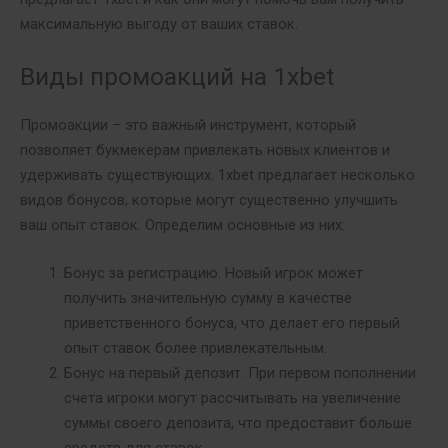
максимальную выгоду от ваших ставок.
Виды промоакций на 1xbet
Промоакции – это важный инструмент, который
позволяет букмекерам привлекать новых клиентов и
удерживать существующих. 1xbet предлагает несколько
видов бонусов, которые могут существенно улучшить
ваш опыт ставок. Определим основные из них:
Бонус за регистрацию. Новый игрок может
получить значительную сумму в качестве
приветственного бонуса, что делает его первый
опыт ставок более привлекательным.
Бонус на первый депозит. При первом пополнении
счета игроки могут рассчитывать на увеличение
суммы своего депозита, что предоставит больше