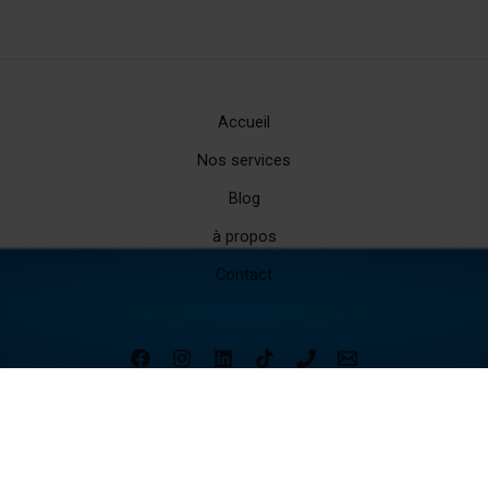
Accueil
Nos services
Blog
à propos
Contact
Copyright © 2026 MEA BTP AFRIQUE All rights reserved. By Global
Technology Connexion GTC