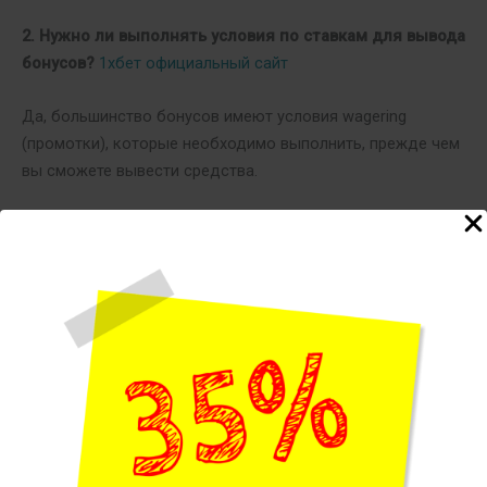
2. Нужно ли выполнять условия по ставкам для вывода
бонусов?
1хбет официальный сайт
Да, большинство бонусов имеют условия wagering
(промотки), которые необходимо выполнить, прежде чем
вы сможете вывести средства.
3. Что такое кэшбек и как им пользоваться?
Кэшбек – это процент от проигранных средств,
возвращаемый игроку. Обычно он автоматически
зачисляется на счет и может быть использован для
новых ставок.
4. Могу ли я использовать несколько бонусов
одновременно?