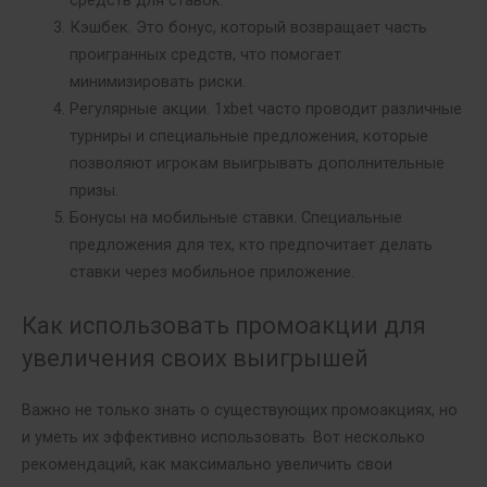
средств для ставок.
Кэшбек. Это бонус, который возвращает часть
проигранных средств, что помогает
минимизировать риски.
Регулярные акции. 1xbet часто проводит различные
турниры и специальные предложения, которые
позволяют игрокам выигрывать дополнительные
призы.
Бонусы на мобильные ставки. Специальные
предложения для тех, кто предпочитает делать
ставки через мобильное приложение.
Как использовать промоакции для
увеличения своих выигрышей
Важно не только знать о существующих промоакциях, но
и уметь их эффективно использовать. Вот несколько
рекомендаций, как максимально увеличить свои