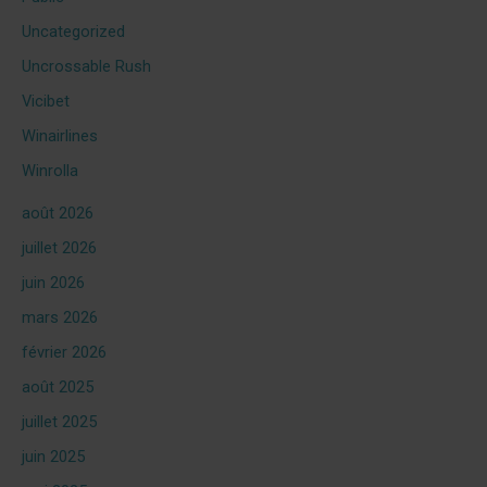
Uncategorized
Uncrossable Rush
Vicibet
Winairlines
Winrolla
août 2026
juillet 2026
juin 2026
mars 2026
février 2026
août 2025
juillet 2025
juin 2025