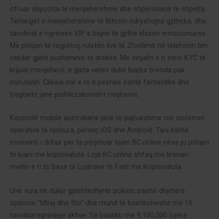
occasion de faire des économies!
ofruar depozita të menjëhershme dhe shpërndarje të shpejta.
Tërheqjet e menjëhershme të Bitcoin ndryshojnë gjithçka, dhe
Appel à l’action
tavolinat e ngrënies VIP e bëjnë të gjithë klasën emocionuese.
Më pëlqen të regjistroj ruletën live të Zhvillimit në telefonin tim
celular gjatë pushimeve të drekës. Me sinjalin e ri zero-KYC të
krijuar menjëherë, e gjeta veten duke luajtur brenda pak
minutash. Cilësia më e re e peshës është fantastike dhe
tregtarët janë jashtëzakonisht miqësorë.
Kazinotë mobile australiane janë të pajtueshme me sistemet
operative të njohura, përveç iOS dhe Android. Tani është
momenti i duhur për ta përjetuar lojën BC.online nëse ju pëlqen
të luani me kriptovaluta. Loja BC.online shfaq me krenari
nivelin e ri të Base të Lojërave të Fatit me Kriptovaluta.
Unë vura në dukje gjashtëdhjetë pokies, pashë dhjetëra
opsione "Mbaj dhe fito" dhe mund të bashkoheshe me 16
tavolina ngrënieje aktive. Së bashku me 9,100,000 lojëra