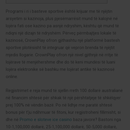
Programi i ri i basteve sportive është krijuar me të njëjtin
arsyetim si kazinoja, plus pjesëmarrësit mund të kalojnë në
lojëra fati ose kazino pa asnjë ndryshim, kështu që mund të
ndiqni një dizajn të ndryshëm. Përveç përmbajtjes lokale të
kazinosë, CrownPlay ofron gjithashtu një platformë bastesh
sportive plotësisht të integruar që vepron brenda të njëjtit
mjedis llogarie.
CrownPlay ofron një nivel gjithnjë në rritje të
lojërave të menjëhershme dhe do të keni mundësi të luani
lojëra elektronike së bashku me lojërat antike të kazinosë
online.
Regjistrimet e reja mund të sjellin rreth 100 dollarë australianë
në financim shtesë për shkak të një përshtatjeje të shkëlqyer
prej 100% në vëndin bazë. Po në lidhje me paratë shtesë
bonus për t'ju ndihmuar të fitoni, kur regjistroheni fillimisht, si
dhe në
Promo e sloteve ice casino
baza javore? Bastoni nga
10-1,100,000 dollarë, 25-1,100,000 dollarë, 50-5,000 dollarë,