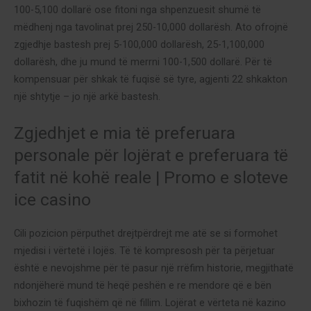
100-5,100 dollarë ose fitoni nga shpenzuesit shumë të
mëdhenj nga tavolinat prej 250-10,000 dollarësh. Ato ofrojnë
zgjedhje bastesh prej 5-100,000 dollarësh, 25-1,100,000
dollarësh, dhe ju mund të merrni 100-1,500 dollarë. Për të
kompensuar për shkak të fuqisë së tyre, agjenti 22 shkakton
një shtytje – jo një arkë bastesh.
Zgjedhjet e mia të preferuara
personale për lojërat e preferuara të
fatit në kohë reale | Promo e sloteve
ice casino
Cili pozicion përputhet drejtpërdrejt me atë se si formohet
mjedisi i vërtetë i lojës. Të të kompresosh për ta përjetuar
është e nevojshme për të pasur një rrëfim historie, megjithatë
ndonjëherë mund të heqë peshën e re mendore që e bën
bixhozin të fuqishëm që në fillim. Lojërat e vërteta në kazino