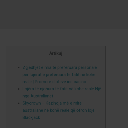
Artikuj
Zgjedhjet e mia të preferuara personale
për lojërat e preferuara të fatit në kohë
reale | Promo e sloteve ice casino
Lojëra të njohura të fatit në kohë reale Një
nga Australianët
Skycrown – Kazinoja më e mirë
australiane në kohë reale që ofron lojë
Blackjack