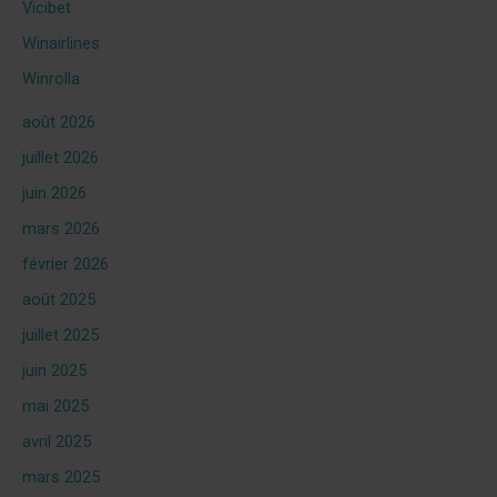
Vicibet
Winairlines
Winrolla
août 2026
juillet 2026
juin 2026
mars 2026
février 2026
août 2025
juillet 2025
juin 2025
mai 2025
avril 2025
mars 2025