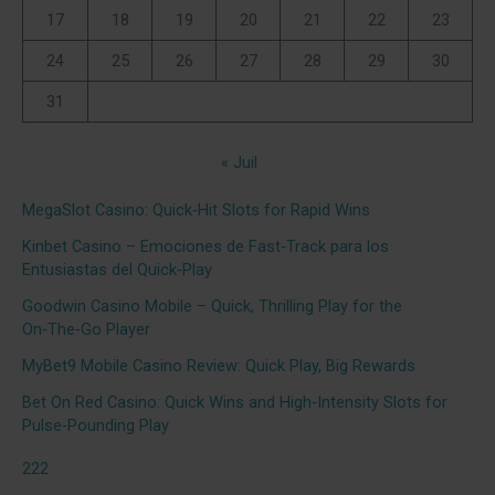
17
18
19
20
21
22
23
24
25
26
27
28
29
30
31
« Juil
MegaSlot Casino: Quick‑Hit Slots for Rapid Wins
Kinbet Casino – Emociones de Fast‑Track para los
Entusiastas del Quick‑Play
Goodwin Casino Mobile – Quick, Thrilling Play for the
On‑The‑Go Player
MyBet9 Mobile Casino Review: Quick Play, Big Rewards
Bet On Red Casino: Quick Wins and High‑Intensity Slots for
Pulse‑Pounding Play
222