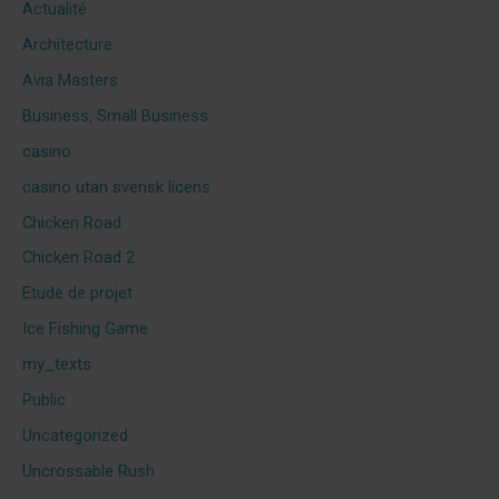
Actualité
Architecture
Avia Masters
Business, Small Business
casino
casino utan svensk licens
Chicken Road
Chicken Road 2
Etude de projet
Ice Fishing Game
my_texts
Public
Uncategorized
Uncrossable Rush