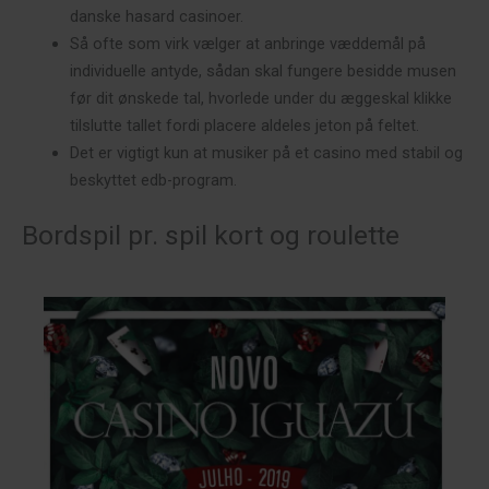
danske hasard casinoer.
Så ofte som virk vælger at anbringe væddemål på
individuelle antyde, sådan skal fungere besidde musen
før dit ønskede tal, hvorlede under du æggeskal klikke
tilslutte tallet fordi placere aldeles jeton på feltet.
Det er vigtigt kun at musiker på et casino med stabil og
beskyttet edb-program.
Bordspil pr. spil kort og roulette