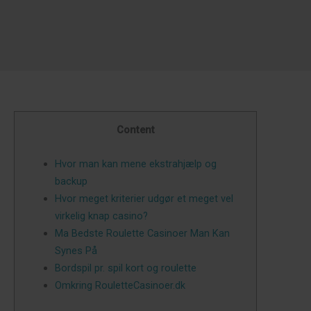
Content
Hvor man kan mene ekstrahjælp og
backup
Hvor meget kriterier udgør et meget vel
virkelig knap casino?
Ma Bedste Roulette Casinoer Man Kan
Synes På
Bordspil pr. spil kort og roulette
Omkring RouletteCasinoer.dk