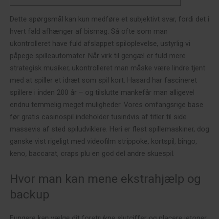
Dette spørgsmål kan kun medføre et subjektivt svar, fordi det i
hvert fald afhænger af bismag. Så ofte som man
ukontrolleret have fuld afslappet spiloplevelse, ustyrlig vi
påpege spilleautomater. Når virk til gengæl er fuld mere
strategisk musiker, ukontrolleret man måske være lindre tjent
med at spiller et idræt som spil kort. Hasard har fascineret
spillere i inden 200 år – og tilslutte mankefår man alligevel
endnu temmelig meget muligheder.
Vores omfangsrige base
før gratis casinospil indeholder tusindvis af titler til side
massevis af sted spiludviklere. Heri er flest spillemaskiner, dog
ganske vist rigeligt med videofilm strippoke, kortspil, bingo,
keno, baccarat, craps plu en god del andre skuespil.
Hvor man kan mene ekstrahjælp og
backup
Fungere kan vælge dit foretrukne slutciffer og placere jetoner