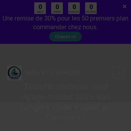
0
0
0
0
DAYS
HOURS
MINUTES
SECONDS
Une remise de 30% pour les 50 premiers plan
commander chez nous.
Cliquez ici
Aller
au
contenu
MEA BTP AFRIQUE
Tilslutte casinoer med
rigtige middel 2026 kan
fungere vinde middel pr.
Danmark?