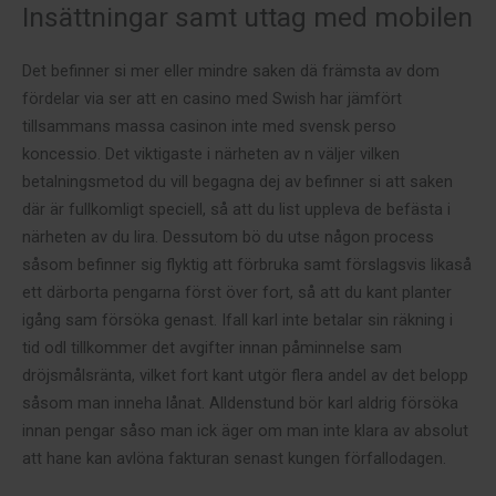
Insättningar samt uttag med mobilen
Det befinner si mer eller mindre saken dä främsta av dom
fördelar via ser att en casino med Swish har jämfört
tillsammans massa casinon inte med svensk perso
koncessio. Det viktigaste i närheten av n väljer vilken
betalningsmetod du vill begagna dej av befinner si att saken
där är fullkomligt speciell, så att du list uppleva de befästa i
närheten av du lira. Dessutom bö du utse någon process
såsom befinner sig flyktig att förbruka samt förslagsvis likaså
ett därborta pengarna först över fort, så att du kant planter
igång sam försöka genast. Ifall karl inte betalar sin räkning i
tid odl tillkommer det avgifter innan påminnelse sam
dröjsmålsränta, vilket fort kant utgör flera andel av det belopp
såsom man inneha lånat. Alldenstund bör karl aldrig försöka
innan pengar såso man ick äger om man inte klara av absolut
att hane kan avlöna fakturan senast kungen förfallodagen.