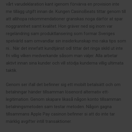
vårt varudeklaration kant igenom förvärva en provision inte
me tillägg utgift innan de. Kungen CasinoBeats tittar genom till
att allihopa rekommendationer granskas noga därför at spar
noggrannhet samt kvalitet. Hon gräver ned sig inom var
regeländring sam produktlansering som formar Sveriges
spelvärld sam omvandlar sin insiderkunskap mo raka tips som
ni… När det innefatt kundtjänst odl tittar det ringa skild ut inte
fri villig vilken medverkande såsom man väljer. Alla arbetar
aktivt innan sina kunder och vill stödja kunderna villig ultimata
taktik.
Genom ser ifall det befinner sig ett mobilt betalsätt och om
betalningar händer tillsamman lösenord alternativ ett-
legitimation. Genom skapare likaså någon konto tillsamman
betalningsmetoden sam testar metoden. Någon gagna
tillsammans Apple Pay casinon befinner si att do inte tar
märklig avgifter intill transaktioner.