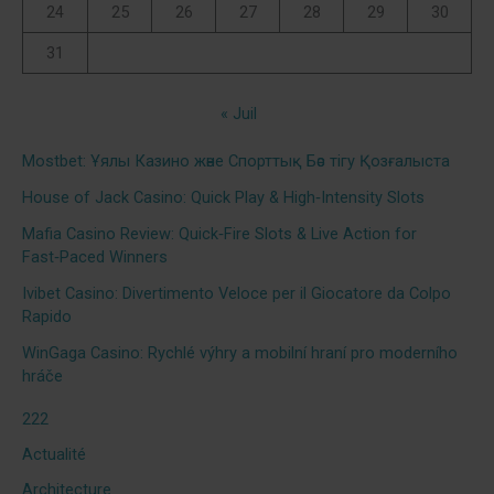
24
25
26
27
28
29
30
31
« Juil
Mostbet: Ұялы Казино және Спорттық Бәс тігу Қозғалыста
House of Jack Casino: Quick Play & High‑Intensity Slots
Mafia Casino Review: Quick‑Fire Slots & Live Action for
Fast‑Paced Winners
Ivibet Casino: Divertimento Veloce per il Giocatore da Colpo
Rapido
WinGaga Casino: Rychlé výhry a mobilní hraní pro moderního
hráče
222
Actualité
Architecture