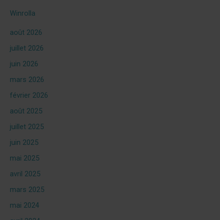
Winrolla
août 2026
juillet 2026
juin 2026
mars 2026
février 2026
août 2025
juillet 2025
juin 2025
mai 2025
avril 2025
mars 2025
mai 2024