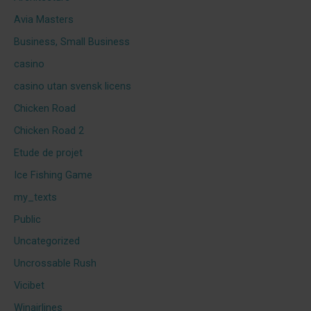
Avia Masters
Business, Small Business
casino
casino utan svensk licens
Chicken Road
Chicken Road 2
Etude de projet
Ice Fishing Game
my_texts
Public
Uncategorized
Uncrossable Rush
Vicibet
Winairlines