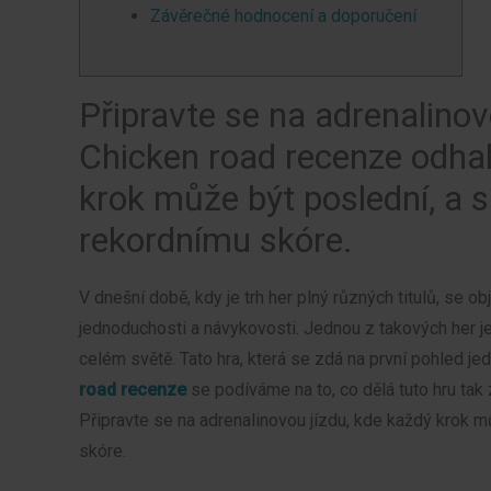
Závěrečné hodnocení a doporučení
Připravte se na adrenalino
Chicken road recenze odhal
krok může být poslední, a sb
rekordnímu skóre.
V dnešní době, kdy je trh her plný různých titulů, se obje
jednoduchosti a návykovosti. Jednou z takových her j
celém světě. Tato hra, která se zdá na první pohled j
road recenze
se podíváme na to, co dělá tuto hru tak z
Připravte se na adrenalinovou jízdu, kde každý krok mů
skóre.