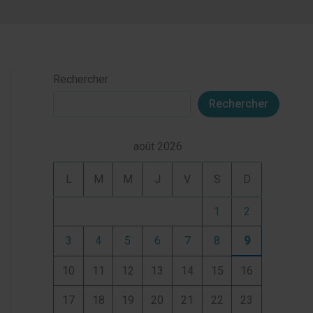
Rechercher
Rechercher
août 2026
L
M
M
J
V
S
D
1
2
3
4
5
6
7
8
9
10
11
12
13
14
15
16
17
18
19
20
21
22
23