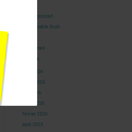
Public
Uncategorized
Uncrossable Rush
Vicibet
Winairlines
Winrolla
août 2026
juillet 2026
juin 2026
mars 2026
février 2026
août 2025