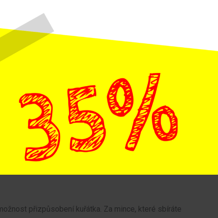
 získat co nejvyšší skóre.
Snadná – Střední
nice v co nejkratším čase.
Střední – Těžká
 a mincí.
Těžká – Velmi těžká
omilá a barevná. Kuřátko je animované a pohyby aut jsou
osféru hry. Speciálně při sběru mincí a vyhýbání se autům
Celkově lze říci, že grafika a zvukové efekty jsou na
možnost přizpůsobení kuřátka. Za mince, které sbíráte