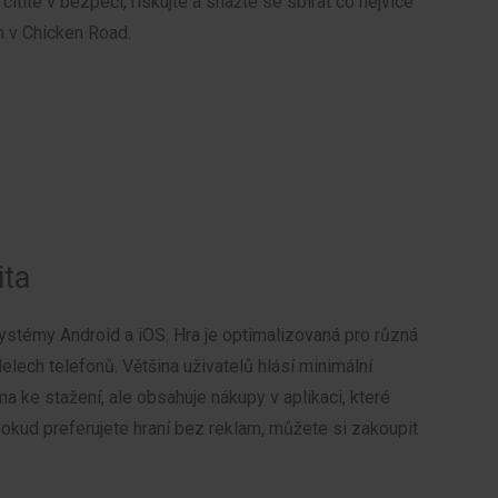
ítíte v bezpečí, riskujte a snažte se sbírat co nejvíce
m v Chicken Road.
ita
ystémy Android a iOS. Hra je optimalizovaná pro různá
delech telefonů. Většina uživatelů hlásí minimální
 ke stažení, ale obsahuje nákupy v aplikaci, které
okud preferujete hraní bez reklam, můžete si zakoupit