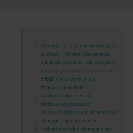
Připravte se na adrenalinovou jízdu s
kuřátkem – Chicken road recenze
odhalí návykovou hru, kde každý krok
může být poslední, a sběr mincí vás
přiblíží k rekordnímu skóre.
Princip hry a ovládání
Grafika a zvukové efekty
Možnosti přizpůsobení
Globální žebříčky a sociální interakce
Strategie a tipy pro úspěch
Technické aspekty a kompatibilita