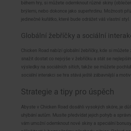
během hry, si můžete odemknout různé skiny (oblečení
brýlemi, nebo dokonce jako superhrdinu. Možnosti při
jedinečné kuřátko, které bude odrážet váš vlastní styl. 
Globální žebříčky a sociální intera
Chicken Road nabízí globální žebříčky, kde si můžete 
Obten
snažit dostat co nejvýše v žebříčku a stát se nejlepš
votre 
výsledky na sociálních sítích, takže se můžete pochlub
sociální interakci se hra stává ještě zábavnější a moti
Strategie a tipy pro úspěch
Abyste v Chicken Road dosáhli vysokých skóre, je důl
uhýbání autům. Musíte předvídat jejich pohyb a správně
vám umožní odemknout nové skiny a speciální bonusy.