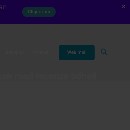
lan
Cliquez ici
Recherc
à propos
Contact
Web mail
ken road recenze odhalí