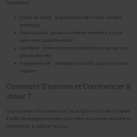
l’expérience :
Bonus de dépôt : augmentation des fonds lors des
recharges.
Tours gratuits : accès à certaines machines à sous
sans mise supplémentaire.
Cashback : remboursement partiel des pertes sur une
période donnée.
Programme VIP : avantages exclusifs pour les joueurs
réguliers.
Comment S’inscrire et Commencer à
Jouer ?
Le processus d’inscription sur Oscar Spin est simple et rapide.
Il suffit de quelques minutes pour créer un compte sécurisé et
commencer à explorer les jeux :