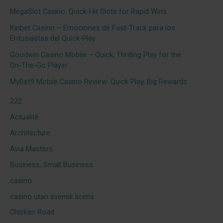
MegaSlot Casino: Quick‑Hit Slots for Rapid Wins
Kinbet Casino – Emociones de Fast‑Track para los
Entusiastas del Quick‑Play
Goodwin Casino Mobile – Quick, Thrilling Play for the
On‑The‑Go Player
MyBet9 Mobile Casino Review: Quick Play, Big Rewards
222
Actualité
Architecture
Avia Masters
Business, Small Business
casino
casino utan svensk licens
Chicken Road