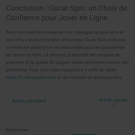
Conclusion : Oscar Spin, un Choix de
Confiance pour Jouer en Ligne
Avec son interface moderne, son catalogue de jeux riche et
ses offres promotionnelles attractives, Oscar Spin s’impose
comme une plateforme incontournable pour les passionnés
de casino en ligne. La sécurité, la diversité des moyens de
paiement et la qualité du support client renforcent encore son
attractivité. Pour vivre cette expérience, il suffit de visiter
https://fr-oscarspin.com/
et de s’inscrire en quelques clics.
Article suivant
←
Article précédent
→
Rechercher