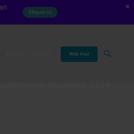
lan
Cliquez ici
Recherc
à propos
Contact
Web mail
и щедрыми акциями.2324