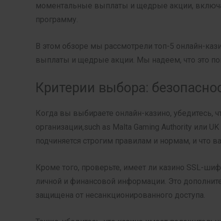
моментальные выплаты и щедрые акции, включа
программу.
В этом обзоре мы рассмотрели топ-5 онлайн-ка
выплаты и щедрые акции. Мы надеем, что это по
Критерии выбора: безопасно
Когда вы выбираете онлайн-казино, убедитесь, 
организации,such as Malta Gaming Authority или UK
Obten
подчиняется строгим правилам и нормам, и что в
votre 
Кроме того, проверьте, имеет ли казино SSL-шиф
личной и финансовой информации. Это дополните
защищена от несанкционированного доступа.