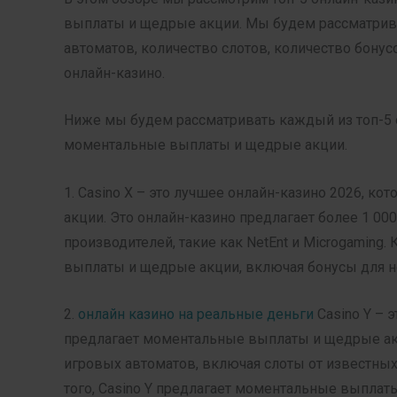
выплаты и щедрые акции. Мы будем рассматрива
автоматов, количество слотов, количество бону
онлайн-казино.
Ниже мы будем рассматривать каждый из топ-5 
моментальные выплаты и щедрые акции.
1. Casino X – это лучшее онлайн-казино 2026, 
акции. Это онлайн-казино предлагает более 1 00
производителей, такие как NetEnt и Microgaming.
выплаты и щедрые акции, включая бонусы для н
2.
онлайн казино на реальные деньги
Casino Y – 
предлагает моментальные выплаты и щедрые акц
игровых автоматов, включая слоты от известных п
того, Casino Y предлагает моментальные выпла