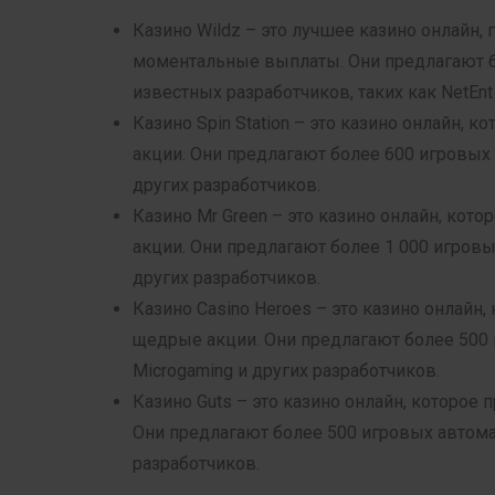
Казино Wildz – это лучшее казино онлайн, 
моментальные выплаты. Они предлагают б
известных разработчиков, таких как NetEnt 
Казино Spin Station – это казино онлайн,
акции. Они предлагают более 600 игровых 
других разработчиков.
Казино Mr Green – это казино онлайн, ко
акции. Они предлагают более 1 000 игровых
других разработчиков.
Казино Casino Heroes – это казино онлайн
щедрые акции. Они предлагают более 500 и
Microgaming и других разработчиков.
Казино Guts – это казино онлайн, которо
Они предлагают более 500 игровых автомат
разработчиков.