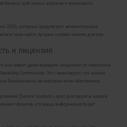
я бонусы для новых игроков и лояльность
зино 2026, которые предлагают моментальные
может вам найти лучшее онлайн-казино для вас.
сть и лицензия
что оно имеет действующую лицензию от известной
 Gambling Commission. Это гарантирует, что казино
ez une réduction allant jusqu'à 35% en en
аша безопасность на игровом поле обеспечена.
demande avant le 31 Mars. Ne laissez pas
cette occasion de faire des économies!
рование (Secure Sockets Layer) для защиты вашей
льная гарантия, что ваша информация будет
Appel à l’action