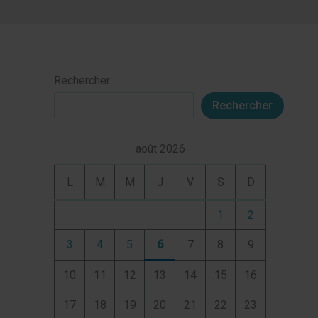
Rechercher
Rechercher
août 2026
L
M
M
J
V
S
D
1
2
3
4
5
6
7
8
9
10
11
12
13
14
15
16
17
18
19
20
21
22
23