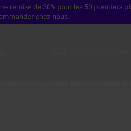
ne remise de 30% pour les 50 premiers p
ommander chez nous.
UE
Accueil
Nos services
Blog
 моментальными выплатами 