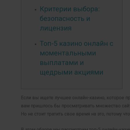
Критерии выбора:
безопасность и
лицензия
Топ-5 казино онлайн с
моментальными
выплатами и
щедрыми акциями
Если вы ищете лучшее онлайн-казино, которое 
вам пришлось бы просматривать множество сайт
Но не стоит тратить свое время на это, потому чт
В этом обзоре мы рассмотрим топ-5 онлайн-каз