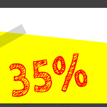
2026, которое предлагает моментальные выплаты и
лее 200 игровых автоматов, включая слоты от
 WMS. Кроме того, Casino Z предлагает
я бонусы для новых игроков и лояльность
ино 2026, которое предлагает моментальные выплаты
более 100 игровых автоматов, включая слоты от
ocrat. Кроме того, Casino W предлагает моментальные
овых игроков и лояльность программу.
026, которое предлагает моментальные выплаты и
лее 50 игровых автоматов, включая слоты от
Thunderkick. Кроме того, Casino V предлагает