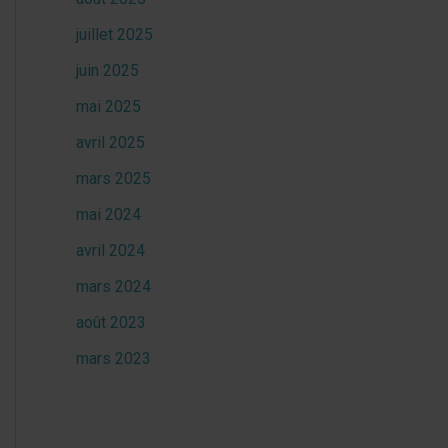
juillet 2025
juin 2025
mai 2025
avril 2025
mars 2025
mai 2024
avril 2024
voyant
mars 2024
 passer
août 2023
mars 2023