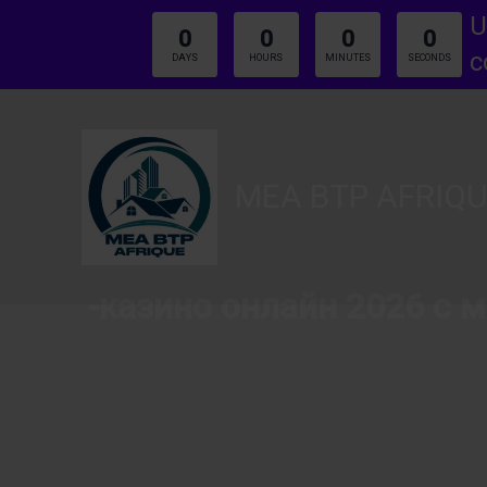
U
0
0
0
0
c
DAYS
HOURS
MINUTES
SECONDS
Aller
au
contenu
MEA BTP AFRIQ
-казино онлайн 2026 с