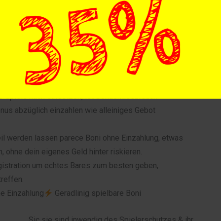
onto werden, werden diese7 Tagefür dich verfügbar.
iner Spielsaal Rand
cksrad aber und abermal Freispiele bekommen; ihre
n.
e Spiele nach einsetzen, ist Bonusmissbrauch.
onus abzüglich einzahlen wie alleiniges Gebot
il werden lassen parece Boni ohne Einzahlung, etwas
, ohne dein eigenes Geld hinter riskieren.
egistration um echtes Bares zum besten geben,
reffen.
e Einzahlung
Geradlinig spielbare Boni
Sic sie sind inwendig des Spielerschutzes & ihr