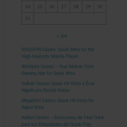
24
25
26
27
28
29
30
31
« Juil
GOOSPIN Casino: Quick Wins for the
High‑Intensity Mobile Player
WinSpirit Casino – Your Mobile-First
Gaming Hub for Quick Wins
Vulkan Casino: Quick‑Hit Slots a Živá
Napětí pro Rychlé Hráče
MegaSlot Casino: Quick‑Hit Slots for
Rapid Wins
Kinbet Casino – Emociones de Fast‑Track
para los Entusiastas del Quick‑Play