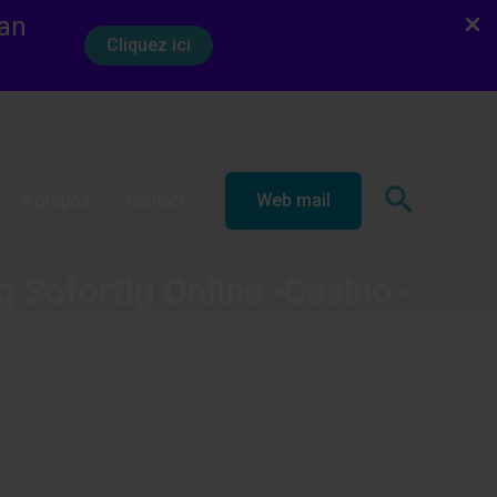
lan
Cliquez ici
Recherc
à propos
Contact
Web mail
 Sofortig Online -Casino -