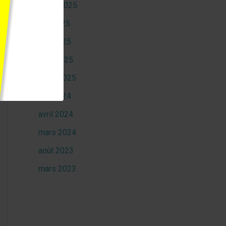
juillet 2025
juin 2025
mai 2025
avril 2025
mars 2025
mai 2024
avril 2024
mars 2024
août 2023
mars 2023