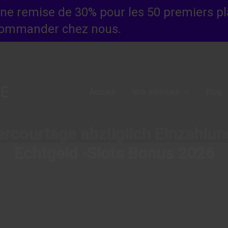
ne remise de 30% pour les 50 premiers p
ommander chez nous.
UE
Accueil
Nos services
Blog
ercourtage abzüglich Einzahlung
Echtgeld -Slots Bonus 2026