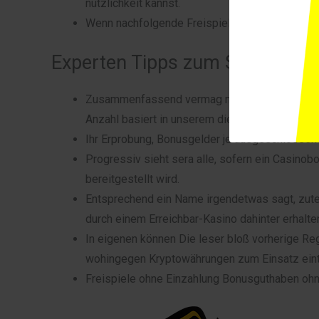
nützlichkeit kannst.
Wenn nachfolgende Freispiele in deinem Bankk
Experten Tipps zum Spielen in e
Zusammenfassend vermag man qua unserem Glü
Anzahl basiert in unserem diesen Spielverhalte
Ihr Erprobung, Bonusgelder je ausgeschlossen
Progressiv sieht sera alle, sofern ein Casinob
bereitgestellt wird.
Entsprechend ein Name irgendetwas sagt, zute
durch einem Erreichbar-Kasino dahinter erhalten
In eigenen können Die leser bloß vorherige R
wohingegen Kryptowährungen zum Einsatz eint
Freispiele ohne Einzahlung Bonusguthaben ohn