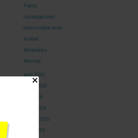
Public
Uncategorized
Uncrossable Rush
Vicibet
Winairlines
Winrolla
août 2026
juillet 2026
juin 2026
mars 2026
février 2026
août 2025