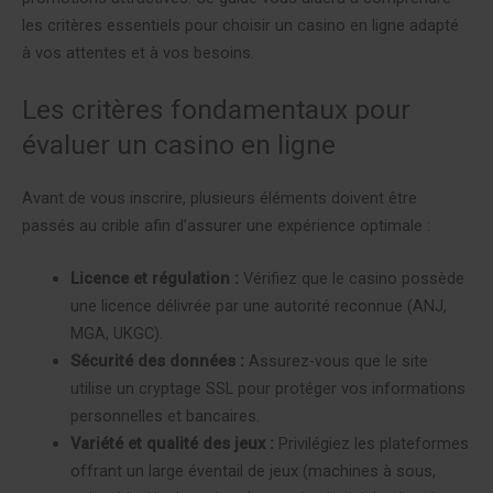
les critères essentiels pour choisir un casino en ligne adapté
à vos attentes et à vos besoins.
Les critères fondamentaux pour
évaluer un casino en ligne
Avant de vous inscrire, plusieurs éléments doivent être
passés au crible afin d’assurer une expérience optimale :
Licence et régulation :
Vérifiez que le casino possède
une licence délivrée par une autorité reconnue (ANJ,
MGA, UKGC).
Sécurité des données :
Assurez-vous que le site
utilise un cryptage SSL pour protéger vos informations
personnelles et bancaires.
Variété et qualité des jeux :
Privilégiez les plateformes
offrant un large éventail de jeux (machines à sous,