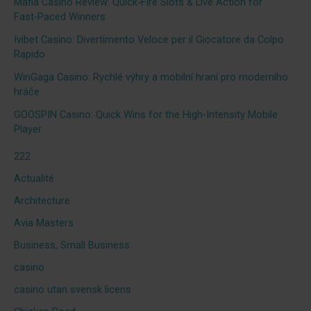
Mafia Casino Review: Quick‑Fire Slots & Live Action for
Fast‑Paced Winners
Ivibet Casino: Divertimento Veloce per il Giocatore da Colpo
Rapido
WinGaga Casino: Rychlé výhry a mobilní hraní pro moderního
hráče
GOOSPIN Casino: Quick Wins for the High‑Intensity Mobile
Player
222
Actualité
Architecture
Avia Masters
Business, Small Business
casino
casino utan svensk licens