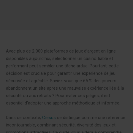
Avec plus de 2 000 plateformes de jeux d’argent en ligne
disponibles aujourd’hui, sélectionner un casino fiable et
performant peut sembler une tâche ardue. Pourtant, cette
décision est cruciale pour garantir une expérience de jeu
sécurisée et agréable. Saviez-vous que 65 % des joueurs
abandonnent un site après une mauvaise expérience liée à la
sécurité ou aux retraits ? Pour éviter ces pièges, il est
essentiel d’adopter une approche méthodique et informée.
Dans ce contexte,
Cresus
se distingue comme une référence
incontournable, combinant sécurité, diversité des jeux et
promotions attractives. Ce guide vous aidera à comprendre