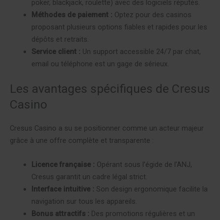
poker, blackjack, roulette) avec des logiciels réputés.
Méthodes de paiement :
Optez pour des casinos
proposant plusieurs options fiables et rapides pour les
dépôts et retraits.
Service client :
Un support accessible 24/7 par chat,
email ou téléphone est un gage de sérieux.
Les avantages spécifiques de Cresus
Casino
Cresus Casino a su se positionner comme un acteur majeur
grâce à une offre complète et transparente :
Licence française :
Opérant sous l’égide de l’ANJ,
Cresus garantit un cadre légal strict.
Interface intuitive :
Son design ergonomique facilite la
navigation sur tous les appareils.
Bonus attractifs :
Des promotions régulières et un