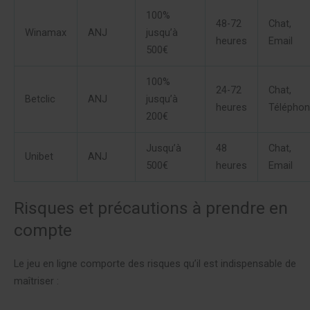
100%
48-72
Chat,
Winamax
ANJ
jusqu’à
heures
Email
500€
100%
24-72
Chat,
Betclic
ANJ
jusqu’à
heures
Télépho
200€
Jusqu’à
48
Chat,
Unibet
ANJ
500€
heures
Email
Risques et précautions à prendre en
compte
Le jeu en ligne comporte des risques qu’il est indispensable de
maîtriser :