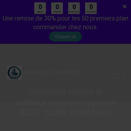
0
0
0
0
DAYS
HOURS
MINUTES
SECONDS
Une remise de 30% pour les 50 premiers plan
commander chez nous.
Cliquez ici
Aller
au
contenu
MEA BTP AFRIQUE
Comment choisir le
meilleur casino en ligne en
2024 : guide stratégique