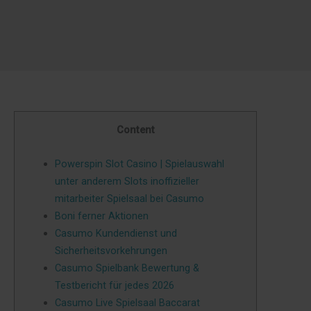
Content
Powerspin Slot Casino | Spielauswahl
unter anderem Slots inoffizieller
mitarbeiter Spielsaal bei Casumo
Boni ferner Aktionen
Casumo Kundendienst und
Sicherheitsvorkehrungen
Casumo Spielbank Bewertung &
Testbericht für jedes 2026
Casumo Live Spielsaal Baccarat