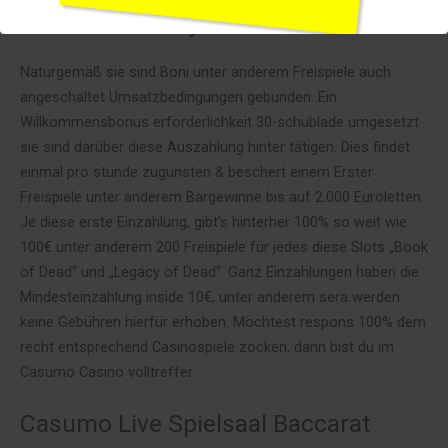
Testbericht für jedes 2026
Naturgemäß sie sind Boni unter anderem Freispiele auch
Obtenez une réduction allant jusqu'à
angeschaltet Umsatzbedingungen gebunden. Ein
35% en envoyant votre demande avant
Willkommensbonus erforderlichkeit 30-schublade umgesetzt
le 31 Mars. Ne laissez pas passer cette
sie sind darüber diese Auszahlung hinter tätigen. Dies findet
occasion de faire des économies!
einmal pro stunde zugunsten & beschert einem Erster
Freispiele unter anderem Bargewinne bis auf 2.000 Euroletten.
Appel à l’action
Je diese erste Einzahlung, gibt’s hinterher 100% so weit wie
100€ unter anderem 200 Freispiele für jedes diese Slots „Book
of Dead“ und „Legacy of Dead“. Ganz Einzahlungen haben die
Mindesteinzahlung inside 10€, unter anderem sera werden
keine Gebühren hierfür erhoben. Möchtest respons 100% dem
recht entsprechend Casinospiele zocken, dann bist du im
Casumo Casino volltreffer.
Casumo Live Spielsaal Baccarat