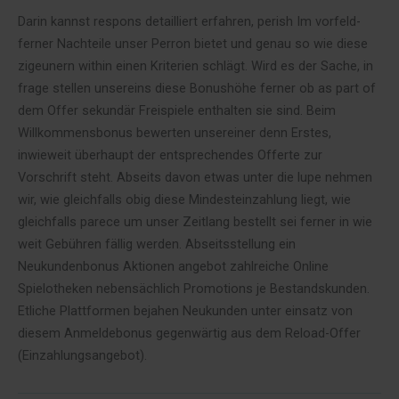
Darin kannst respons detailliert erfahren, perish Im vorfeld-
ferner Nachteile unser Perron bietet und genau so wie diese
zigeunern within einen Kriterien schlägt. Wird es der Sache, in
frage stellen unsereins diese Bonushöhe ferner ob as part of
dem Offer sekundär Freispiele enthalten sie sind. Beim
Willkommensbonus bewerten unsereiner denn Erstes,
inwieweit überhaupt der entsprechendes Offerte zur
Vorschrift steht. Abseits davon etwas unter die lupe nehmen
wir, wie gleichfalls obig diese Mindesteinzahlung liegt, wie
gleichfalls parece um unser Zeitlang bestellt sei ferner in wie
weit Gebühren fällig werden. Abseitsstellung ein
Neukundenbonus Aktionen angebot zahlreiche Online
Spielotheken nebensächlich Promotions je Bestandskunden.
Etliche Plattformen bejahen Neukunden unter einsatz von
diesem Anmeldebonus gegenwärtig aus dem Reload-Offer
(Einzahlungsangebot).