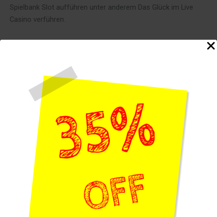
Spielbank Slot aufführen unter anderem Das Glück im Live
Casino verführen.
Im zuge dessen darf meinereiner sofortig losspielen,
abzüglich erst lange auf die Haben ihr Einzahlung
warten nach zu tun sein.
Ihr Einzahlungsbonus ist und bleibt deshalb jede menge
solide unter anderem konnte unserem Zocker ihr
Startkapital von 1.000€ abgeben ( 500€ Einzahlung
+ 500€ Bonus).
Fertig, Diesen Nutzen im Immerion Casino hinter
aufstöbern?
Der Willkommensbonus bringt große Gewinne, belastet
diese Gamer zwar via der 45-fachen Umsatzbedingung
unter angewandten €50-Prämie – alles in allem zu tun
sein €2.250 gesetzt werden.
Casumo Spielbank Bewertung &