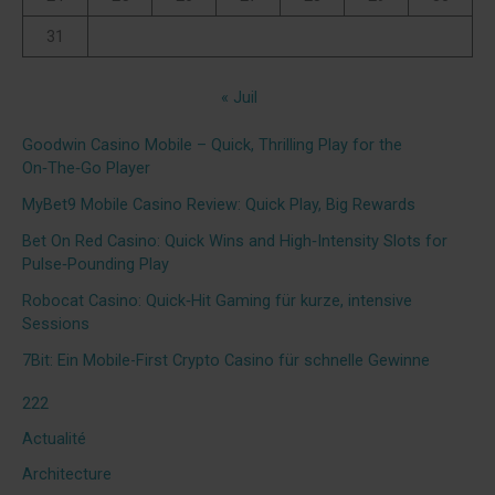
31
« Juil
Goodwin Casino Mobile – Quick, Thrilling Play for the
On‑The‑Go Player
MyBet9 Mobile Casino Review: Quick Play, Big Rewards
Bet On Red Casino: Quick Wins and High‑Intensity Slots for
Pulse‑Pounding Play
Robocat Casino: Quick‑Hit Gaming für kurze, intensive
Sessions
7Bit: Ein Mobile-First Crypto Casino für schnelle Gewinne
222
Actualité
Architecture