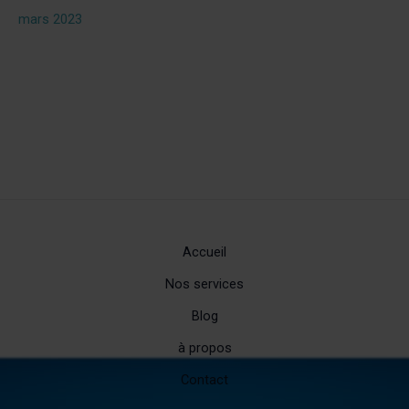
mars 2023
Accueil
Nos services
Blog
à propos
Contact