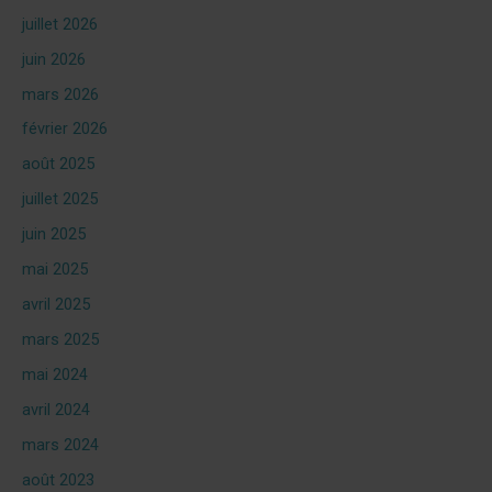
juillet 2026
juin 2026
mars 2026
février 2026
août 2025
juillet 2025
juin 2025
mai 2025
avril 2025
mars 2025
mai 2024
avril 2024
mars 2024
août 2023