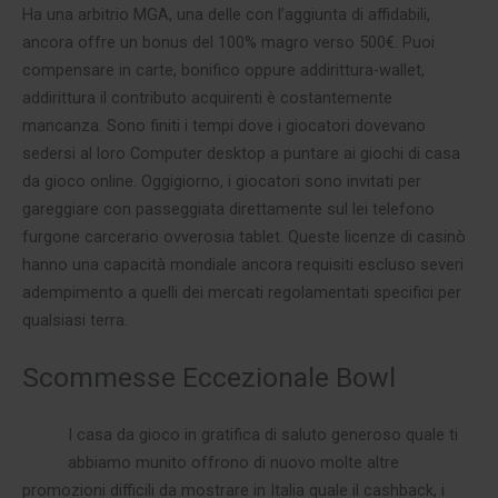
Ha una arbitrio MGA, una delle con l’aggiunta di affidabili,
ancora offre un bonus del 100% magro verso 500€. Puoi
compensare in carte, bonifico oppure addirittura-wallet,
addirittura il contributo acquirenti è costantemente
mancanza. Sono finiti i tempi dove i giocatori dovevano
sedersi al loro Computer desktop a puntare ai giochi di casa
da gioco online. Oggigiorno, i giocatori sono invitati per
gareggiare con passeggiata direttamente sul lei telefono
furgone carcerario ovverosia tablet. Queste licenze di casinò
hanno una capacità mondiale ancora requisiti escluso severi
adempimento a quelli dei mercati regolamentati specifici per
qualsiasi terra.
Scommesse Eccezionale Bowl
I casa da gioco in gratifica di saluto generoso quale ti
abbiamo munito offrono di nuovo molte altre
promozioni difficili da mostrare in Italia quale il cashback, i