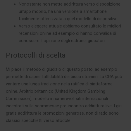
Nonostante non mette addirittura verso disposizione
un’app mobilio, ha una versione a smartphone
facilmente ottimizzata a quel modello di dispositivi.
Verso eleggere attuale abbiamo consultato le migliori
recensioni online ad esempio ci hanno convalida di
conoscere il opinione degli estranei giocatori.
Protocolli di scelta
Mi piace il metodo di giudizio di questo posto, ad esempio
permette di capire l’affidabilità dei bisca stranieri. La GRA può
vantare una lunga tradizione nella ratifica di piattaforme
online. Arbitrio britannico (United Kingdom Gambling
Commission), modello innumerevoli siti internazionali
incentrati sulle scommesse pre-incontro addirittura live. I giri
gratis addirittura le promozioni generose, non di rado sono
classici specchietti verso allodole.