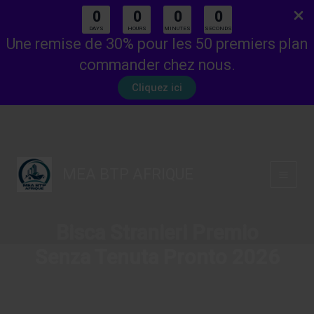
0
0
0
0
DAYS
HOURS
MINUTES
SECONDS
Une remise de 30% pour les 50 premiers plan
commander chez nous.
Cliquez ici
Aller
au
contenu
MEA BTP AFRIQUE
Bisca Stranieri Premio
Senza Tenuta Pronto 2026