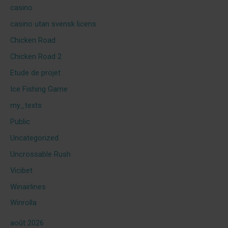
casino
casino utan svensk licens
Chicken Road
Chicken Road 2
Etude de projet
Ice Fishing Game
my_texts
Public
Uncategorized
Uncrossable Rush
Vicibet
Winairlines
Winrolla
août 2026