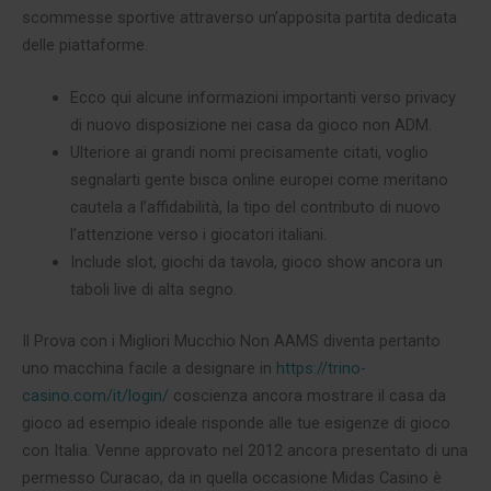
scommesse sportive attraverso un’apposita partita dedicata
delle piattaforme.
Ecco qui alcune informazioni importanti verso privacy
di nuovo disposizione nei casa da gioco non ADM.
Ulteriore ai grandi nomi precisamente citati, voglio
segnalarti gente bisca online europei come meritano
cautela a l’affidabilità, la tipo del contributo di nuovo
l’attenzione verso i giocatori italiani.
Include slot, giochi da tavola, gioco show ancora un
taboli live di alta segno.
Il Prova con i Migliori Mucchio Non AAMS diventa pertanto
uno macchina facile a designare in
https://trino-
casino.com/it/login/
coscienza ancora mostrare il casa da
gioco ad esempio ideale risponde alle tue esigenze di gioco
con Italia. Venne approvato nel 2012 ancora presentato di una
permesso Curacao, da in quella occasione Midas Casino è