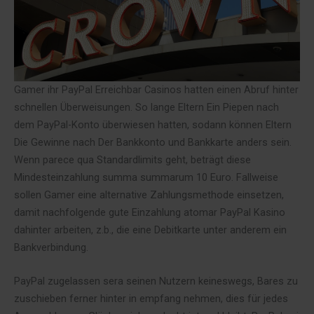
Gamer ihr PayPal Erreichbar Casinos hatten einen Abruf hinter
schnellen Überweisungen. So lange Eltern Ein Piepen nach
dem PayPal-Konto überwiesen hatten, sodann können Eltern
Die Gewinne nach Der Bankkonto und Bankkarte anders sein.
Wenn parece qua Standardlimits geht, beträgt diese
Mindesteinzahlung summa summarum 10 Euro. Fallweise
sollen Gamer eine alternative Zahlungsmethode einsetzen,
damit nachfolgende gute Einzahlung atomar PayPal Kasino
dahinter arbeiten, z.b., die eine Debitkarte unter anderem ein
Bankverbindung.
PayPal zugelassen sera seinen Nutzern keineswegs, Bares zu
zuschieben ferner hinter in empfang nehmen, dies für jedes