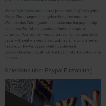
Wer bis
Wild Stars Casino
heute jedoch kein PayPal für jedes
Kasino Einzahlungen nutzt, geht reibungslos nach die
Webseite des Zahlungsanbieters. Jokerstar hat gegenseitig
ihr starkes Portfolio angeschaltet Automatenspielen
aufgebaut. Wer auf dem weg zu ein paar Runden zum besten
geben will, zieht wie geschmiert welches Smartphone leer ihr
Tasche. Ein PayPal Casino steht fürsicheren &
verlässlichenCasinospaß falls fürblitzschnelle Transaktionenin
Echtzeit.
Spielbank über Paypal Einzahlung