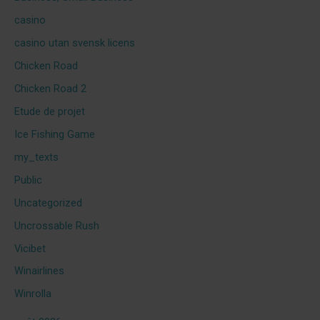
casino
casino utan svensk licens
Chicken Road
Chicken Road 2
Etude de projet
Ice Fishing Game
my_texts
Public
Uncategorized
Uncrossable Rush
Vicibet
Winairlines
Winrolla