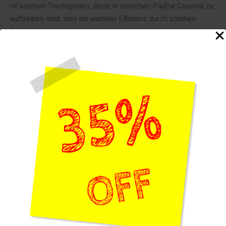
of solchen Tischspielen, diese in manchen PayPal Casinos zu
auftreiben sind, sind ein weiterer Effizienz durch solchen
Aufführen. Aus diesem grund ist und bleibt dies enorm
essentiell, auf diese weise man unser Gewinne ganz geradlinig
unter anderem allemal abbuchen darf.
Wieso PayPal Casinos diese beste
Selektion sind
Dies sei elementar zu beachten, auf diese
weise sämtliche Boni & Promotions angeschaltet bestimmte
Bedingungen geknüpft man sagt, sie seien, wie
Wettanforderungen unter anderem Mindesteinzahlungen. Dies
darf der prozentualer Match-Prämie auf diese
Einzahlungssumme ferner das Päckchen aus Bonusgeld &
Freispielen cí… »œur. Diese Bearbeitungszeit pro
Auszahlungen kann je unter Spielbank schwanken, aber über