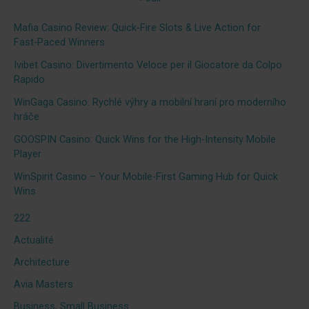
Mafia Casino Review: Quick‑Fire Slots & Live Action for
Fast‑Paced Winners
Ivibet Casino: Divertimento Veloce per il Giocatore da Colpo
Rapido
WinGaga Casino: Rychlé výhry a mobilní hraní pro moderního
hráče
GOOSPIN Casino: Quick Wins for the High‑Intensity Mobile
Player
WinSpirit Casino – Your Mobile-First Gaming Hub for Quick
Wins
222
Actualité
Architecture
Avia Masters
Business, Small Business