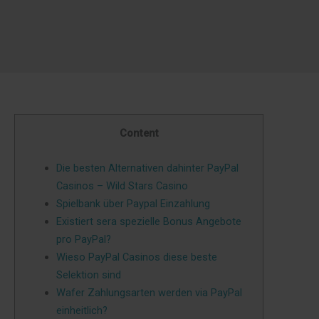
Content
Die besten Alternativen dahinter PayPal
Casinos – Wild Stars Casino
Spielbank über Paypal Einzahlung
Existiert sera spezielle Bonus Angebote
pro PayPal?
Wieso PayPal Casinos diese beste
Selektion sind
Wafer Zahlungsarten werden via PayPal
einheitlich?