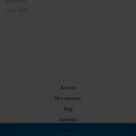
août 2023
mars 2023
Accueil
Nos services
Blog
à propos
Contact