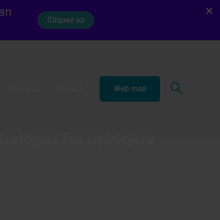
lan
Cliquez ici
Recherc
à propos
Contact
Web mail
ategier för nybörjare