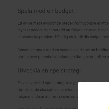
Spela med en budget
Ett av de mest avgörande stegen för nybörjare är att 
mycket pengar du är beredd att förlora innan du börjar 
ekonomiska problem. Håll dig strikt till din budget och
Genom att spela med en budget kan du också förbättra 
stress över potentiella förluster, vilket gör det till en
Utveckla en spelstrategi
En välutvecklad spelstrategi kan göra stor skillnad i 
förstå när du ska satsa mer eller mindre, baserat på 
rekommenderar att man skapar en strategi som fokuser