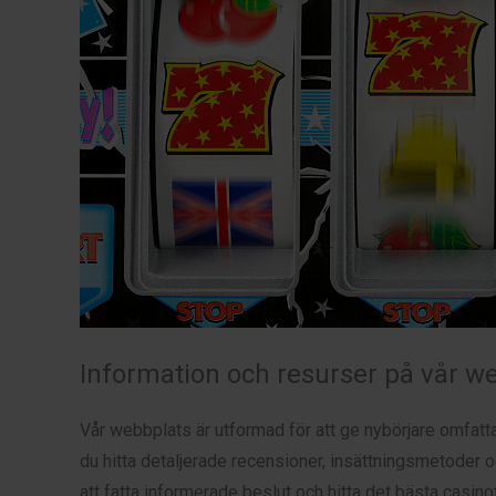
Obten
votre 
Information och resurser på vår w
Vår webbplats är utformad för att ge nybörjare omfatt
du hitta detaljerade recensioner, insättningsmetoder oc
att fatta informerade beslut och hitta det bästa casino